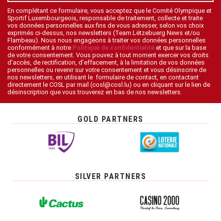
En complétant ce formulaire, vous acceptez que le Comité Olympique et
Sportif Luxembourgeois, responsable de traitement, collecte et traite
vos données personnelles aux fins de vous adresser, selon vos choix
exprimés ci-dessus, nos newsletters (Team Lëtzebuerg News et/ou
Flambeau). Nous nous engageons à traiter vos données personnelles
conformément à notre
Politique de confidentialité
et que sur la base
de votre consentement. Vous pouvez à tout moment exercer vos droits
d’accès, de rectification, d’effacement, à la limitation de vos données
personnelles ou revenir sur votre consentement et vous désinscrire de
nos newsletters, en utilisant le formulaire de contact, en contactant
directement le COSL par mail (cosl@cosl.lu) ou en cliquant sur le lien de
désinscription que vous trouverez en bas de nos newsletters.
GOLD PARTNERS
SILVER PARTNERS