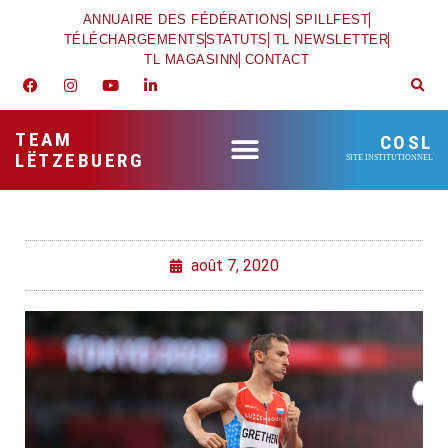
ANNUAIRE DES FÉDÉRATIONS
SPILLFEST
TÉLÉCHARGEMENTS
STATUTS
TL NEWSLETTER
TL MAGASINN
CONTACT
TEAM
COSL
LËTZEBUERG
SITE INSTITUTIONNEL
août 7, 2020