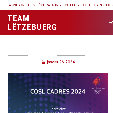
ANNUAIRE DES FÉDÉRATIONS
SPILLFEST
TÉLÉCHARGEME
TEAM
A
LËTZEBUERG
janvier 26, 2024