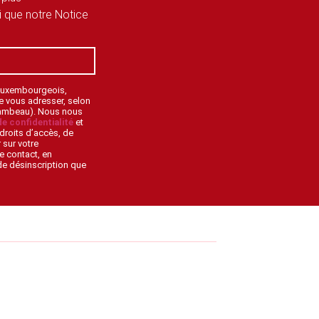
si que notre Notice
 Luxembourgeois,
de vous adresser, selon
lambeau). Nous nous
de confidentialité
et
droits d’accès, de
 sur votre
e contact, en
 de désinscription que