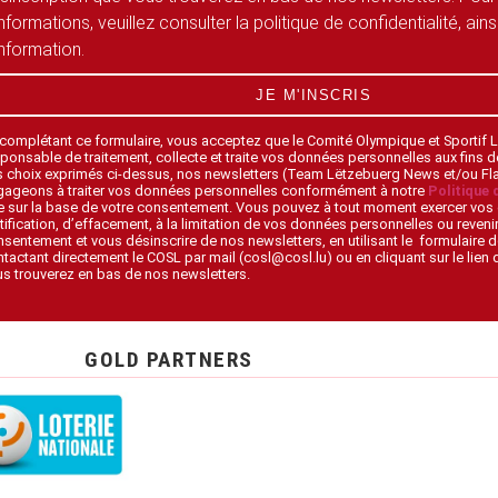
informations, veuillez consulter la politique de confidentialité, ain
information.
JE M'INSCRIS
 complétant ce formulaire, vous acceptez que le Comité Olympique et Sportif
ponsable de traitement, collecte et traite vos données personnelles aux fins 
s choix exprimés ci-dessus, nos newsletters (Team Lëtzebuerg News et/ou F
gageons à traiter vos données personnelles conformément à notre
Politique 
 sur la base de votre consentement. Vous pouvez à tout moment exercer vos 
tification, d’effacement, à la limitation de vos données personnelles ou revenir
sentement et vous désinscrire de nos newsletters, en utilisant le formulaire d
tactant directement le COSL par mail (cosl@cosl.lu) ou en cliquant sur le lien
s trouverez en bas de nos newsletters.
GOLD PARTNERS