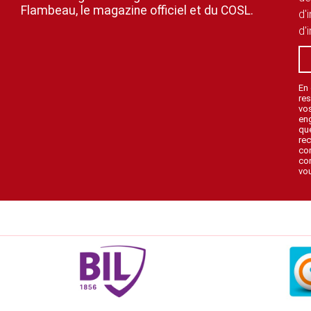
Flambeau, le magazine officiel et du COSL.
d'
d'
En
res
vo
en
que
rec
con
con
vou