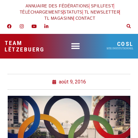
ANNUAIRE DES FÉDÉRATIONS
SPILLFEST
TÉLÉCHARGEMENTS
STATUTS
TL NEWSLETTER
TL MAGASINN
CONTACT
TEAM
COSL
LËTZEBUERG
SITE INSTITUTIONNEL
août 9, 2016