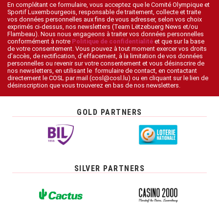
En complétant ce formulaire, vous acceptez que le Comité Olympique et
Sportif Luxembourgeois, responsable de traitement, collecte et traite
vos données personnelles aux fins de vous adresser, selon vos choix
exprimés ci-dessus, nos newsletters (Team Lëtzebuerg News et/ou
Flambeau). Nous nous engageons à traiter vos données personnelles
conformément à notre
Politique de confidentialité
et que sur la base
de votre consentement. Vous pouvez à tout moment exercer vos droits
d’accès, de rectification, d’effacement, à la limitation de vos données
personnelles ou revenir sur votre consentement et vous désinscrire de
nos newsletters, en utilisant le formulaire de contact, en contactant
directement le COSL par mail (cosl@cosl.lu) ou en cliquant sur le lien de
désinscription que vous trouverez en bas de nos newsletters.
GOLD PARTNERS
SILVER PARTNERS