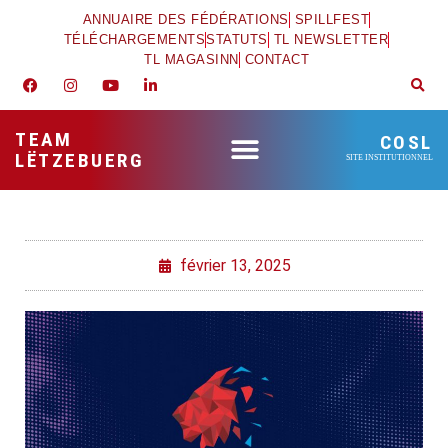
ANNUAIRE DES FÉDÉRATIONS
SPILLFEST
TÉLÉCHARGEMENTS
STATUTS
TL NEWSLETTER
TL MAGASINN
CONTACT
TEAM
COSL
LËTZEBUERG
SITE INSTITUTIONNEL
février 13, 2025