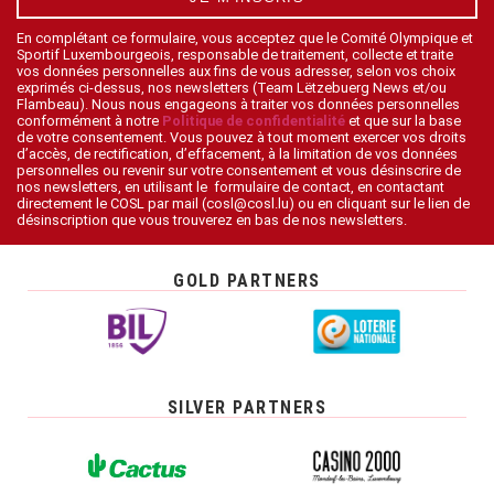
En complétant ce formulaire, vous acceptez que le Comité Olympique et
Sportif Luxembourgeois, responsable de traitement, collecte et traite
vos données personnelles aux fins de vous adresser, selon vos choix
exprimés ci-dessus, nos newsletters (Team Lëtzebuerg News et/ou
Flambeau). Nous nous engageons à traiter vos données personnelles
conformément à notre
Politique de confidentialité
et que sur la base
de votre consentement. Vous pouvez à tout moment exercer vos droits
d’accès, de rectification, d’effacement, à la limitation de vos données
personnelles ou revenir sur votre consentement et vous désinscrire de
nos newsletters, en utilisant le formulaire de contact, en contactant
directement le COSL par mail (cosl@cosl.lu) ou en cliquant sur le lien de
désinscription que vous trouverez en bas de nos newsletters.
GOLD PARTNERS
SILVER PARTNERS