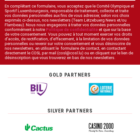
En complétant ce formulaire, vous acceptez que le Comité Olympique et
Sportif Luxembourgeois, responsable de traitement, collecte et traite
vos données personnelles aux fins de vous adresser, selon vos choix
exprimés ci-dessus, nos newsletters (Team Lëtzebuerg News et/ou
Flambeau). Nous nous engageons à traiter vos données personnelles
conformément à notre
Politique de confidentialité
et que sur la base
de votre consentement. Vous pouvez à tout moment exercer vos droits
d’accès, de rectification, d’effacement, à la limitation de vos données
personnelles ou revenir sur votre consentement et vous désinscrire de
nos newsletters, en utilisant le formulaire de contact, en contactant
directement le COSL par mail (cosl@cosl.lu) ou en cliquant sur le lien de
désinscription que vous trouverez en bas de nos newsletters.
GOLD PARTNERS
SILVER PARTNERS