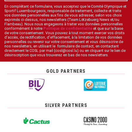
En complétant ce formulaire, vous acceptez que le Comité Olympique et
Sportif Luxembourgeois, responsable de traitement, collecte et traite
vos données personnelles aux fins de vous adresser, selon vos choix
exprimés ci-dessus, nos newsletters (Team Lëtzebuerg News et/ou
Flambeau). Nous nous engageons à traiter vos données personnelles
conformément à notre
Politique de confidentialité
et que sur la base
de votre consentement. Vous pouvez à tout moment exercer vos droits
d’accès, de rectification, d’effacement, à la limitation de vos données
personnelles ou revenir sur votre consentement et vous désinscrire de
nos newsletters, en utilisant le formulaire de contact, en contactant
directement le COSL par mail (cosl@cosl.lu) ou en cliquant sur le lien de
désinscription que vous trouverez en bas de nos newsletters.
GOLD PARTNERS
SILVER PARTNERS