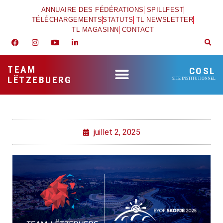
ANNUAIRE DES FÉDÉRATIONS
SPILLFEST
TÉLÉCHARGEMENTS
STATUTS
TL NEWSLETTER
TL MAGASINN
CONTACT
TEAM
COSL
LËTZEBUERG
SITE INSTITUTIONNEL
juillet 2, 2025