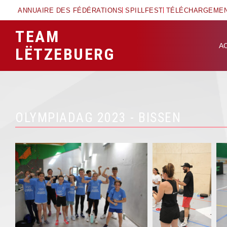
ANNUAIRE DES FÉDÉRATIONS
SPILLFEST
TÉLÉCHARGEME
TEAM
A
LËTZEBUERG
OLYMPIADAG 2023 - BISSEN