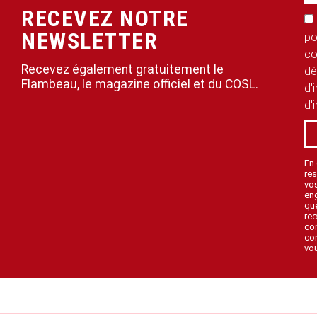
RECEVEZ NOTRE
NEWSLETTER
po
co
Recevez également gratuitement le
dé
Flambeau, le magazine officiel et du COSL.
d'
d'
En
res
vo
en
que
rec
con
con
vou