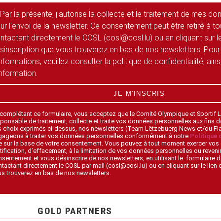
Par la présente, j'autorise la collecte et le traitement de mes d
ur l'envoi de la newsletter. Ce consentement peut être retiré à 
ntactant directement le COSL (cosl@cosl.lu) ou en cliquant sur le
sinscription que vous trouverez en bas de nos newsletters. Pour
informations, veuillez consulter la politique de confidentialité, ain
information.
JE M'INSCRIS
 complétant ce formulaire, vous acceptez que le Comité Olympique et Sportif
ponsable de traitement, collecte et traite vos données personnelles aux fins 
s choix exprimés ci-dessus, nos newsletters (Team Lëtzebuerg News et/ou F
gageons à traiter vos données personnelles conformément à notre
Politique 
 sur la base de votre consentement. Vous pouvez à tout moment exercer vos 
tification, d’effacement, à la limitation de vos données personnelles ou revenir
sentement et vous désinscrire de nos newsletters, en utilisant le formulaire d
tactant directement le COSL par mail (cosl@cosl.lu) ou en cliquant sur le lien
s trouverez en bas de nos newsletters.
GOLD PARTNERS