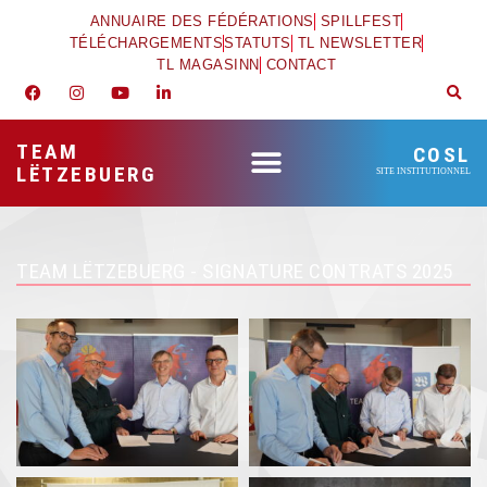
ANNUAIRE DES FÉDÉRATIONS
SPILLFEST
TÉLÉCHARGEMENTS
STATUTS
TL NEWSLETTER
TL MAGASINN
CONTACT
TEAM
COSL
LËTZEBUERG
SITE INSTITUTIONNEL
TEAM LËTZEBUERG - SIGNATURE CONTRATS 2025