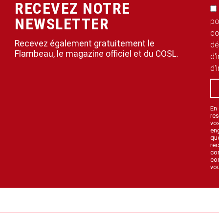
RECEVEZ NOTRE
NEWSLETTER
po
co
Recevez également gratuitement le
dé
Flambeau, le magazine officiel et du COSL.
d'
d'
En
res
vo
en
que
rec
con
con
vou