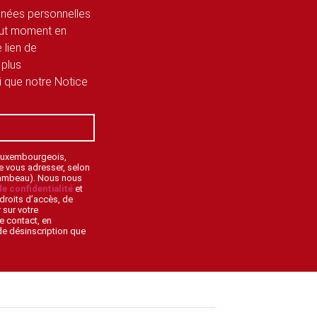
onnées personnelles
tout moment en
 lien de
 plus
si que notre Notice
 Luxembourgeois,
de vous adresser, selon
lambeau). Nous nous
de confidentialité
et
droits d’accès, de
 sur votre
e contact, en
 de désinscription que