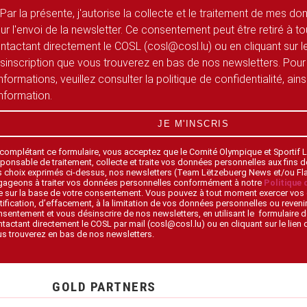
Par la présente, j'autorise la collecte et le traitement de mes d
ur l'envoi de la newsletter. Ce consentement peut être retiré à 
ntactant directement le COSL (cosl@cosl.lu) ou en cliquant sur le
sinscription que vous trouverez en bas de nos newsletters. Pour
informations, veuillez consulter la politique de confidentialité, ain
information.
JE M'INSCRIS
 complétant ce formulaire, vous acceptez que le Comité Olympique et Sportif
ponsable de traitement, collecte et traite vos données personnelles aux fins 
s choix exprimés ci-dessus, nos newsletters (Team Lëtzebuerg News et/ou F
gageons à traiter vos données personnelles conformément à notre
Politique 
 sur la base de votre consentement. Vous pouvez à tout moment exercer vos 
tification, d’effacement, à la limitation de vos données personnelles ou revenir
sentement et vous désinscrire de nos newsletters, en utilisant le formulaire d
tactant directement le COSL par mail (cosl@cosl.lu) ou en cliquant sur le lien
s trouverez en bas de nos newsletters.
GOLD PARTNERS