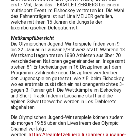
erste Mal, dass das TEAM LËTZEBUERG bei einem
multisport Event im Eishockey vertreten ist. Die Wahl
des Fahnenträgers ist auf Lina MEIJER gefallen,
welche mit ihren 15 Jahren die Jüngste der
luxemburgischen Delegation ist.
Wettkampfübersicht
Die Olympischen Jugend-Winterspiele fnden vom 9.
bis 22. Januar in Lausanne/Schweiz statt. Während 13
Wettkampftagen treten 1880 Athleten aus über 70
verschiedenen Nationen gegeneinander an. Insgesamt
stehen 81 Entscheidungen in 16 Disziplinen auf dem
Programm. Zahlreiche neue Disziplinen werden bei
den Jugendspielen getestet, wie z.B. beim Eishockey,
wo es erstmals zusätzlich ein nationengemischtes 3-
gegen-3-Turnier gibt. Die Wettkämpfe im Eishockey
und Short Track fnden in Lausanne statt und die
alpinen Skiwettbewerbe werden in Les Diablerets
abgehalten.
Die Olympischen Jugend-Winterspiele können zudem
ab morgen 19:55 über den Livestream des Olympic
Channel verfolgt
werden:
https://teamletzebuerg.lu/games/lausanne-