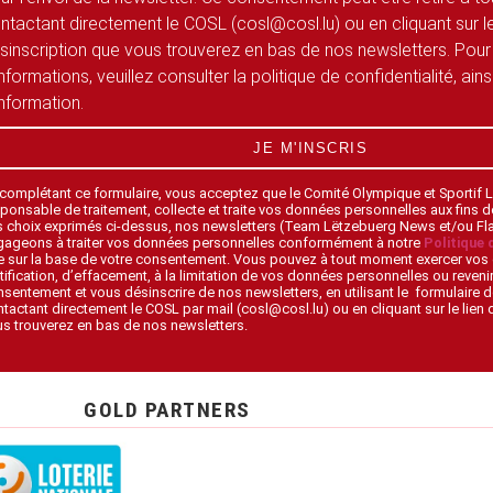
ntactant directement le COSL (cosl@cosl.lu) ou en cliquant sur le
sinscription que vous trouverez en bas de nos newsletters. Pour
informations, veuillez consulter la politique de confidentialité, ain
information.
JE M'INSCRIS
 complétant ce formulaire, vous acceptez que le Comité Olympique et Sportif
ponsable de traitement, collecte et traite vos données personnelles aux fins 
s choix exprimés ci-dessus, nos newsletters (Team Lëtzebuerg News et/ou F
gageons à traiter vos données personnelles conformément à notre
Politique 
 sur la base de votre consentement. Vous pouvez à tout moment exercer vos 
tification, d’effacement, à la limitation de vos données personnelles ou revenir
sentement et vous désinscrire de nos newsletters, en utilisant le formulaire d
tactant directement le COSL par mail (cosl@cosl.lu) ou en cliquant sur le lien
s trouverez en bas de nos newsletters.
GOLD PARTNERS