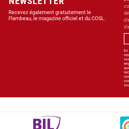
NEWSLETTER
co
Recevez également gratuitement le
dé
Flambeau, le magazine officiel et du COSL.
d'
d'
En
res
vo
en
que
rec
con
con
vou