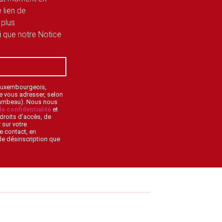
 lien de
 plus
si que notre Notice
 Luxembourgeois,
de vous adresser, selon
lambeau). Nous nous
de confidentialité
et
droits d’accès, de
 sur votre
e contact, en
 de désinscription que