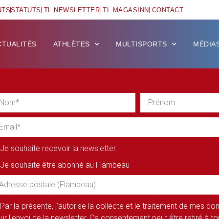
NTS
STATUTS
TL NEWSLETTER
TL MAGASINN
CONTACT
CTUALITÉS
ATHLÈTES
MULTISPORTS
MÉDIA
Je souhaite recevoir la newsletter
Je souhaite être abonné au Flambeau
Par la présente, j'autorise la collecte et le traitement de mes d
ur l'envoi de la newsletter. Ce consentement peut être retiré à 