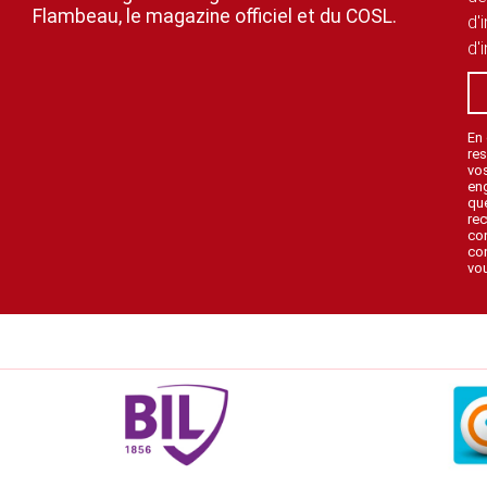
Flambeau, le magazine officiel et du COSL.
d'
d'
En
res
vo
en
que
rec
con
con
vou