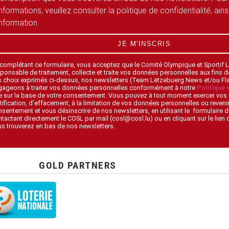
informations, veuillez consulter la politique de confidentialité, ain
information.
JE M'INSCRIS
 complétant ce formulaire, vous acceptez que le Comité Olympique et Sportif
ponsable de traitement, collecte et traite vos données personnelles aux fins 
s choix exprimés ci-dessus, nos newsletters (Team Lëtzebuerg News et/ou F
gageons à traiter vos données personnelles conformément à notre
Politique 
 sur la base de votre consentement. Vous pouvez à tout moment exercer vos 
tification, d’effacement, à la limitation de vos données personnelles ou revenir
sentement et vous désinscrire de nos newsletters, en utilisant le formulaire d
tactant directement le COSL par mail (cosl@cosl.lu) ou en cliquant sur le lien
s trouverez en bas de nos newsletters.
GOLD PARTNERS