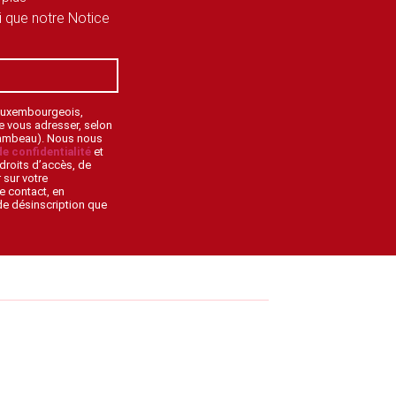
si que notre Notice
 Luxembourgeois,
de vous adresser, selon
lambeau). Nous nous
de confidentialité
et
droits d’accès, de
 sur votre
e contact, en
 de désinscription que