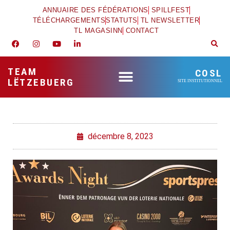
ANNUAIRE DES FÉDÉRATIONS
SPILLFEST
TÉLÉCHARGEMENTS
STATUTS
TL NEWSLETTER
TL MAGASINN
CONTACT
TEAM
COSL
LËTZEBUERG
SITE INSTITUTIONNEL
décembre 8, 2023