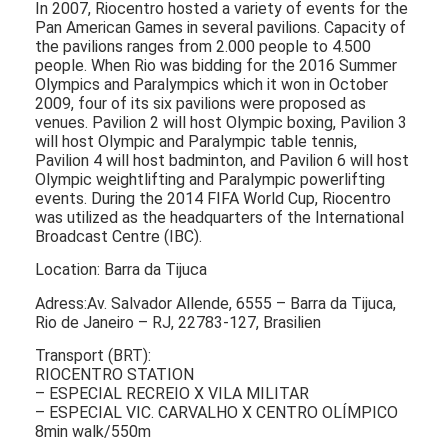
In 2007, Riocentro hosted a variety of events for the
Pan American Games in several pavilions. Capacity of
the pavilions ranges from 2.000 people to 4.500
people. When Rio was bidding for the 2016 Summer
Olympics and Paralympics which it won in October
2009, four of its six pavilions were proposed as
venues. Pavilion 2 will host Olympic boxing, Pavilion 3
will host Olympic and Paralympic table tennis,
Pavilion 4 will host badminton, and Pavilion 6 will host
Olympic weightlifting and Paralympic powerlifting
events. During the 2014 FIFA World Cup, Riocentro
was utilized as the headquarters of the International
Broadcast Centre (IBC).
Location: Barra da Tijuca
Adress:Av. Salvador Allende, 6555 – Barra da Tijuca,
Rio de Janeiro – RJ, 22783-127, Brasilien
Transport (BRT):
RIOCENTRO STATION
– ESPECIAL RECREIO X VILA MILITAR
– ESPECIAL VIC. CARVALHO X CENTRO OLÍMPICO
8min walk/550m