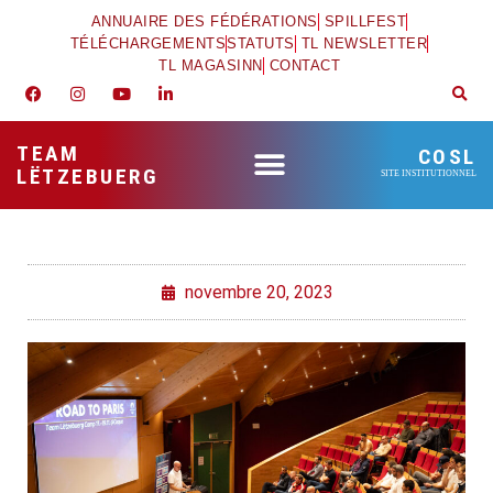
ANNUAIRE DES FÉDÉRATIONS
SPILLFEST
TÉLÉCHARGEMENTS
STATUTS
TL NEWSLETTER
TL MAGASINN
CONTACT
TEAM
COSL
LËTZEBUERG
SITE INSTITUTIONNEL
novembre 20, 2023