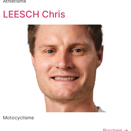
Athlétisme
LEESCH Chris
Motocyclisme
Prochain
→