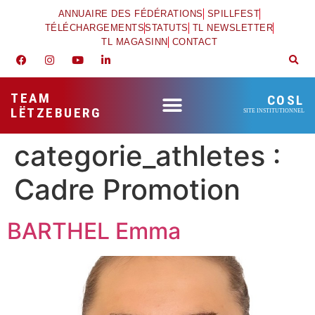
ANNUAIRE DES FÉDÉRATIONS
SPILLFEST
TÉLÉCHARGEMENTS
STATUTS
TL NEWSLETTER
TL MAGASINN
CONTACT
TEAM
COSL
LËTZEBUERG
SITE INSTITUTIONNEL
categorie_athletes :
Cadre Promotion
BARTHEL Emma