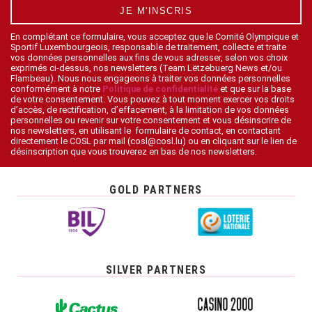
JE M'INSCRIS
En complétant ce formulaire, vous acceptez que le Comité Olympique et
Sportif Luxembourgeois, responsable de traitement, collecte et traite
vos données personnelles aux fins de vous adresser, selon vos choix
exprimés ci-dessus, nos newsletters (Team Lëtzebuerg News et/ou
Flambeau). Nous nous engageons à traiter vos données personnelles
conformément à notre
Politique de confidentialité
et que sur la base
de votre consentement. Vous pouvez à tout moment exercer vos droits
d’accès, de rectification, d’effacement, à la limitation de vos données
personnelles ou revenir sur votre consentement et vous désinscrire de
nos newsletters, en utilisant le formulaire de contact, en contactant
directement le COSL par mail (cosl@cosl.lu) ou en cliquant sur le lien de
désinscription que vous trouverez en bas de nos newsletters.
GOLD PARTNERS
SILVER PARTNERS